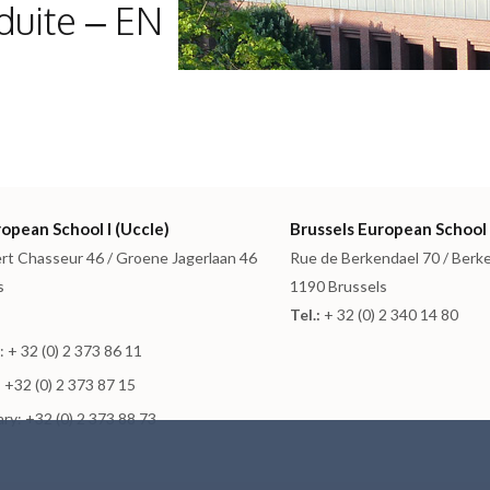
uite – EN
opean School I (Uccle)
Brussels European School 
rt Chasseur 46 / Groene Jagerlaan 46
Rue de Berkendael 70 / Berk
s
1190 Brussels
Tel.:
+ 32 (0) 2 340 14 80
 + 32 (0) 2 373 86 11
 +32 (0) 2 373 87 15
ry: +32 (0) 2 373 88 73