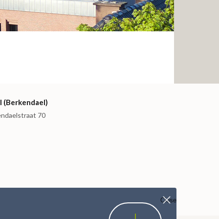
I (Berkendael)
endaelstraat 70
Close
I