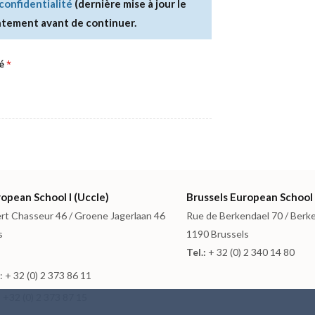
confidentialité
(dernière mise à jour le
tement avant de continuer.
é
*
opean School I (Uccle)
Brussels European School 
rt Chasseur 46 / Groene Jagerlaan 46
Rue de Berkendael 70 / Berk
s
1190 Brussels
Tel.:
+ 32 (0) 2 340 14 80
 + 32 (0) 2 373 86 11
 +32 (0) 2 373 87 15