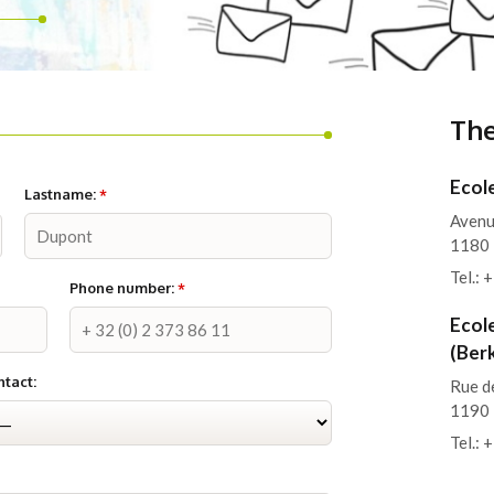
The
Ecole
Lastname:
*
Avenu
1180
Tel.: 
Phone number:
*
Ecol
(Ber
tact:
Rue d
1190
Tel.: 