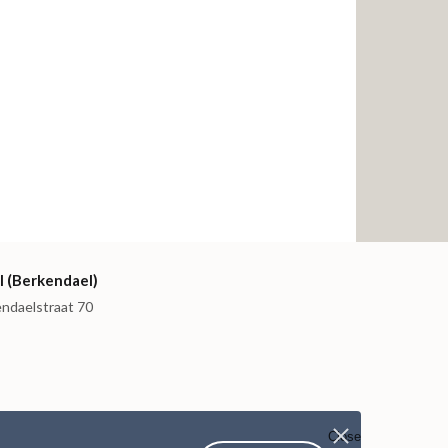
I (Berkendael)
endaelstraat 70
Close