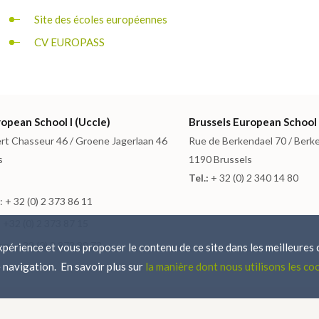
Site des écoles européennes
CV EUROPASS
opean School I (Uccle)
Brussels European School 
rt Chasseur 46 / Groene Jagerlaan 46
Rue de Berkendael 70 / Berk
s
1190 Brussels
Tel.:
+ 32 (0) 2 340 14 80
 + 32 (0) 2 373 86 11
 +32 (0) 2 373 87 15
ry: +32 (0) 2 373 88 73
périence et vous proposer le contenu de ce site dans les meilleures c
 navigation. En savoir plus sur
la manière dont nous utilisons les co