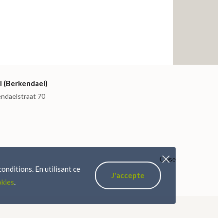
I (Berkendael)
endaelstraat 70
Close
onditions. En utilisant ce
J'accepte
okies
.