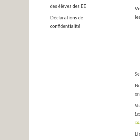
des élèves des EE
Vo
le
Déclarations de
confidentialité
Se
No
en
Ve
Le
co
Li