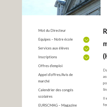
R
Mot du Directeur
Equipes – Notre école
m
Services aux élèves
(
Inscriptions
Offres d’emploi
Da
Appel d’offres/Avis de
as
marché
po
li
Calendrier des congés
scolaires
Il
fe
EURSCMAG – Magazine