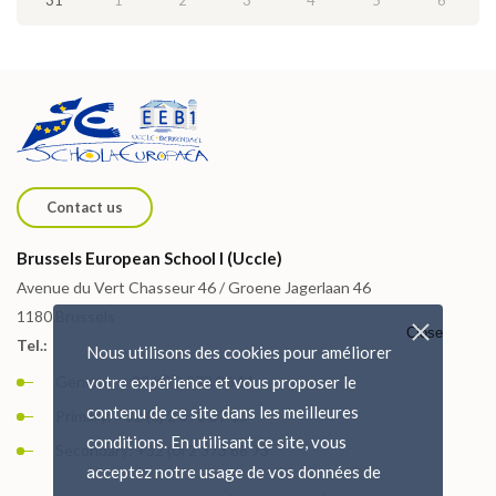
31
1
2
3
4
5
6
Contact us
Brussels European School I (Uccle)
Avenue du Vert Chasseur 46 / Groene Jagerlaan 46
1180 Brussels
Close
Tel.:
Nous utilisons des cookies pour améliorer
General: + 32 (0) 2 373 86 11
votre expérience et vous proposer le
contenu de ce site dans les meilleures
Primary: +32 (0) 2 373 87 15
conditions. En utilisant ce site, vous
Secondary: +32 (0) 2 373 88 73
acceptez notre usage de vos données de