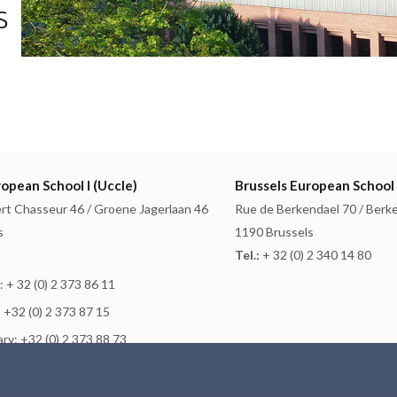
s
opean School I (Uccle)
Brussels European School 
rt Chasseur 46 / Groene Jagerlaan 46
Rue de Berkendael 70 / Berk
s
1190 Brussels
Tel.:
+ 32 (0) 2 340 14 80
 + 32 (0) 2 373 86 11
 +32 (0) 2 373 87 15
ry: +32 (0) 2 373 88 73