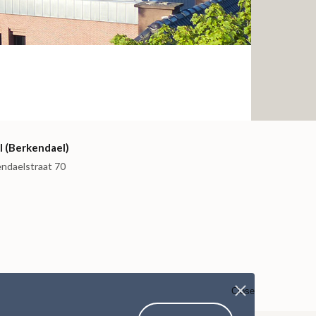
I (Berkendael)
endaelstraat 70
Close