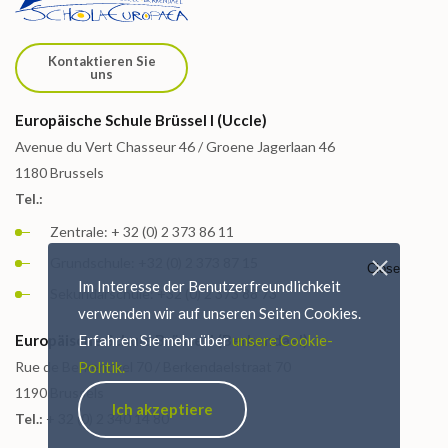
Kontaktieren Sie
uns
Europäische Schule Brüssel I (Uccle)
Avenue du Vert Chasseur 46 / Groene Jagerlaan 46
1180 Brussels
Tel.:
Zentrale: + 32 (0) 2 373 86 11
Grundschule: +32 (0) 2 373 87 15
Close
Im Interesse der Benutzerfreundlichkeit
Sekundarschule: +32 (0) 2 373 88 73
verwenden wir auf unseren Seiten Cookies.
Europäische Schule Brüssel I (Berkendael)
Erfahren Sie mehr über
unsere Cookie-
Rue de Berkendael 70 / Berkendaelstraat 70
Politik.
1190 Brussels
Ich akzeptiere
Tel.:
+ 32 (0) 2 340 14 80