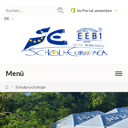
Im Portal anmelden
DE
Menü
Schul­psy­cho­lo­ge