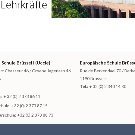
Lehrkräfte
Schule Brüssel I (Uccle)
Europäische Schule Brüsse
rt Chasseur 46 / Groene Jagerlaan 46
Rue de Berkendael 70 / Berk
s
1190 Brussels
Tel.:
+ 32 (0) 2 340 14 80
: + 32 (0) 2 373 86 11
hule: +32 (0) 2 373 87 15
rschule: +32 (0) 2 373 88 73