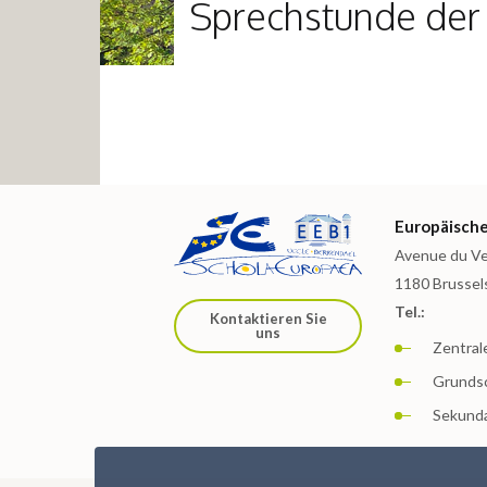
Sprechstunde der 
Europäische 
Avenue du Ve
1180 Brussel
Tel.:
Kontaktieren Sie
uns
Zentrale
Grundsc
Sekunda