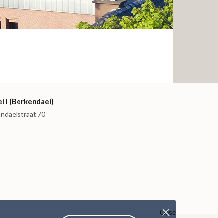
l I (Berkendael)
endaelstraat 70
Close