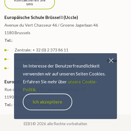
Kontaktieren Sie
uns
Europäische Schule Brüssel I (Uccle)
Avenue du Vert Chasseur 46 / Groene Jagerlaan 46
1180 Brussels
Tel.:
Zentrale: + 32 (0) 2 373 86 11
Grundschule: +32 (0) 2 373 87 15
Close
Im Interesse der Benutzerfreundlichkeit
Sekundarschule: +32 (0) 2 373 88 73
verwenden wir auf unseren Seiten Cookies.
Europäische Schule Brüssel I (Berkendael)
Erfahren Sie mehr über
unsere Cookie-
Rue de Berkendael 70 / Berkendaelstraat 70
Politik.
1190 Brussels
Ich akzeptiere
Tel.:
+ 32 (0) 2 340 14 80
EEB1© 2026 alle Rechte vorbehalten