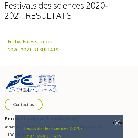
Festivals des sciences 2020-
2021_RESULTATS
Festivals des sciences
2020-2021_RESULTATS
Contact us
Brussels European School I (Uccle)
Close
Avenue du Vert Chasseur 46 / Groene Jagerlaan 46
Festivals des sciences 2020-
1180 Brussels
2021_RESULTATS