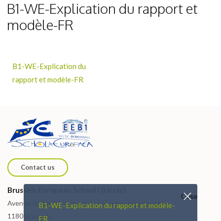
B1-WE-Explication du rapport et
modèle-FR
B1-WE-Explication du
rapport et modèle-FR
Contact us
Brussels European School I (Uccle)
Close
Avenue du Vert Chasseur 46 / Groene Jagerlaan 46
B1-WE-Explication du rapport et modèle-
1180 Brussels
FR