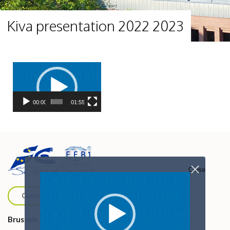
Kiva presentation 2022 2023
Lecteur
vidéo
00:00
01:55
Close
Lecteur
vidéo
Contact us
Brussels European School I (Uccle)