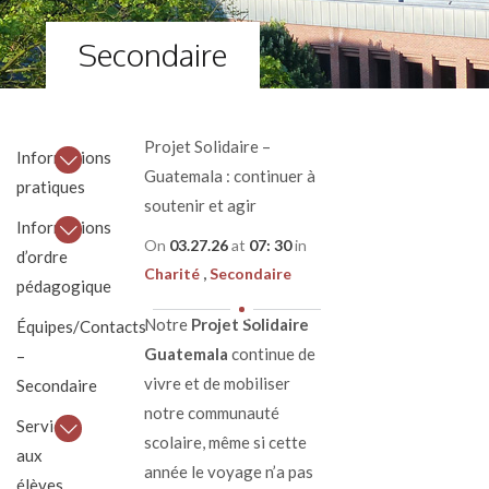
Secondaire
Projet Solidaire –
Informations
Guatemala : continuer à
pratiques
soutenir et agir
Informations
On
03.27.26
at
07: 30
in
d’ordre
Charité
Secondaire
pédagogique
Notre
Projet Solidaire
Équipes/Contacts
Guatemala
continue de
–
vivre et de mobiliser
Secondaire
notre communauté
Services
scolaire, même si cette
aux
année le voyage n’a pas
élèves