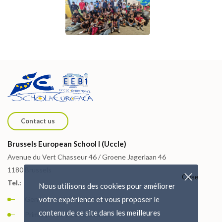
Contact us
Brussels European School I (Uccle)
Avenue du Vert Chasseur 46 / Groene Jagerlaan 46
1180 Brussels
Close
Tel.:
Nous utilisons des cookies pour améliorer
General: + 32 (0) 2 373 86 11
votre expérience et vous proposer le
contenu de ce site dans les meilleures
Primary: +32 (0) 2 373 87 15