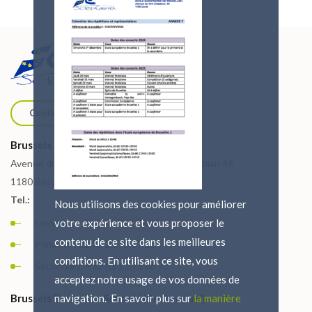
Contact us
Brussels European School I (Uccle)
Avenue du Vert Chasseur 46 / Groene Jagerlaan 46
1180 Brussels
Tel.:
Nous utilisons des cookies pour améliorer
General: + 32 (0) 2 373 86 11
votre expérience et vous proposer le
contenu de ce site dans les meilleures
Primary: +32 (0) 2 373 87 15
conditions. En utilisant ce site, vous
Secondary: +32 (0) 2 373 88 73
acceptez notre usage de vos données de
Brussels European School I (Berkendael)
navigation. En savoir plus sur
la manière