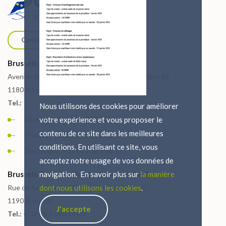
Contact us
Brussels European School I (Uccle)
Avenue du Vert Chasseur 46 / Groene Jagerlaan 46
1180 Brussels
Tel.:
Nous utilisons des cookies pour améliorer
General: + 32 (0) 2 373 86 11
votre expérience et vous proposer le
contenu de ce site dans les meilleures
Primary: +32 (0) 2 373 87 15
conditions. En utilisant ce site, vous
Secondary: +32 (0) 2 373 88 73
acceptez notre usage de vos données de
Brussels European School I (Berkendael)
navigation. En savoir plus sur
la manière
Rue de Berkendael 70 / Berkendaelstraat 70
dont nous utilisons les cookies
.
1190 Brussels
J'accepte
Tel.:
+ 32 (0) 2 340 14 80