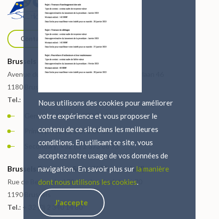
Contact us
Brussels European School I (Uccle)
Avenue du Vert Chasseur 46 / Groene Jagerlaan 46
1180 Brussels
Tel.:
Nous utilisons des cookies pour améliorer
General: + 32 (0) 2 373 86 11
votre expérience et vous proposer le
contenu de ce site dans les meilleures
Primary: +32 (0) 2 373 87 15
conditions. En utilisant ce site, vous
Secondary: +32 (0) 2 373 88 73
acceptez notre usage de vos données de
Brussels European School I (Berkendael)
navigation. En savoir plus sur
la manière
Rue de Berkendael 70 / Berkendaelstraat 70
dont nous utilisons les cookies
.
1190 Brussels
J'accepte
Tel.:
+ 32 (0) 2 340 14 80