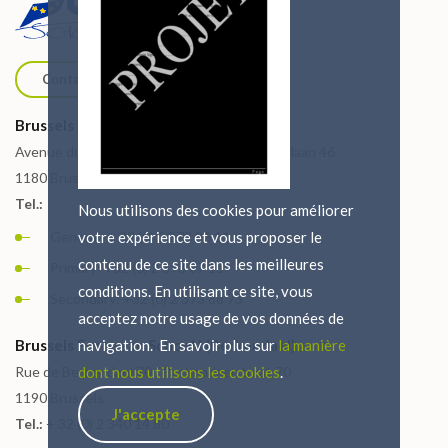
Contact us
Brussels European School I (Uccle)
Avenue du Vert Chasseur 46 / Groene Jagerlaan 46
1180 Brussels
Tel.:
Nous utilisons des cookies pour améliorer
General: + 32 (0) 2 373 86 11
votre expérience et vous proposer le
contenu de ce site dans les meilleures
Primary: +32 (0) 2 373 87 15
conditions. En utilisant ce site, vous
Secondary: +32 (0) 2 373 88 73
acceptez notre usage de vos données de
Brussels European School I (Berkendael)
navigation. En savoir plus sur
la manière
Rue de Berkendael 70 / Berkendaelstraat 70
dont nous utilisons les cookies
.
1190 Brussels
J'accepte
Tel.:
+ 32 (0) 2 340 14 80