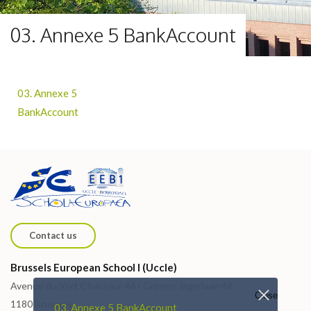
03. Annexe 5 BankAccount
03. Annexe 5
BankAccount
Contact us
Brussels European School I (Uccle)
Avenue du Vert Chasseur 46 / Groene Jagerlaan 46
Close
1180 Brussels
03. Annexe 5 BankAccount