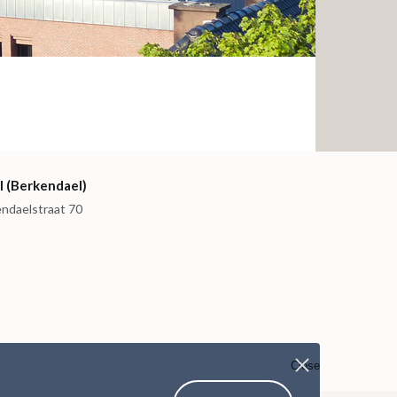
I (Berkendael)
endaelstraat 70
Close