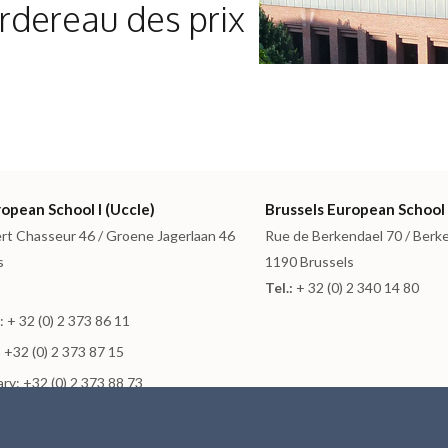
rdereau des prix
opean School I (Uccle)
Brussels European School 
rt Chasseur 46 / Groene Jagerlaan 46
Rue de Berkendael 70 / Berk
s
1190 Brussels
Tel.:
+ 32 (0) 2 340 14 80
 + 32 (0) 2 373 86 11
 +32 (0) 2 373 87 15
ry: +32 (0) 2 373 88 73