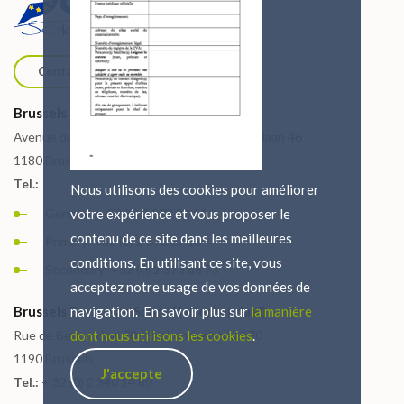
Contact us
Brussels European School I (Uccle)
Avenue du Vert Chasseur 46 / Groene Jagerlaan 46
1180 Brussels
Tel.:
Nous utilisons des cookies pour améliorer
General: + 32 (0) 2 373 86 11
votre expérience et vous proposer le
contenu de ce site dans les meilleures
Primary: +32 (0) 2 373 87 15
conditions. En utilisant ce site, vous
Secondary: +32 (0) 2 373 88 73
acceptez notre usage de vos données de
Brussels European School I (Berkendael)
navigation. En savoir plus sur
la manière
Rue de Berkendael 70 / Berkendaelstraat 70
dont nous utilisons les cookies
.
1190 Brussels
J'accepte
Tel.:
+ 32 (0) 2 340 14 80