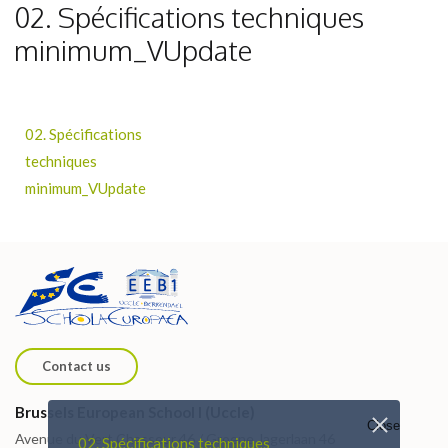
02. Spécifications techniques
minimum_VUpdate
02. Spécifications
techniques
minimum_VUpdate
Contact us
Brussels European School I (Uccle)
Close
Avenue du Vert Chasseur 46 / Groene Jagerlaan 46
02. Spécifications techniques