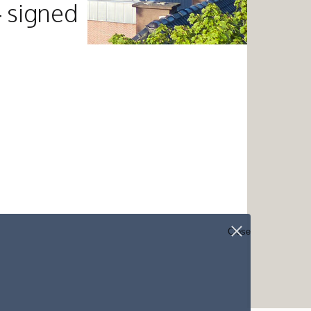
 signed
Close